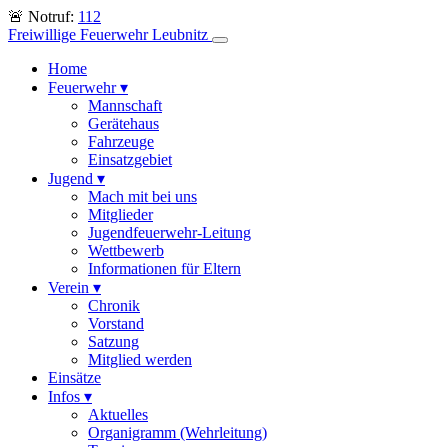
🚨 Notruf:
112
Freiwillige Feuerwehr Leubnitz
Home
Feuerwehr
▾
Mannschaft
Gerätehaus
Fahrzeuge
Einsatzgebiet
Jugend
▾
Mach mit bei uns
Mitglieder
Jugendfeuerwehr-Leitung
Wettbewerb
Informationen für Eltern
Verein
▾
Chronik
Vorstand
Satzung
Mitglied werden
Einsätze
Infos
▾
Aktuelles
Organigramm (Wehrleitung)