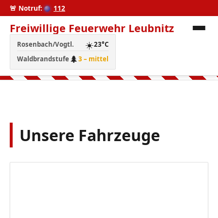
🚨 Notruf:
112
Freiwillige Feuerwehr Leubnitz
☀️
Rosenbach/Vogtl.
23°C
🌲
Waldbrandstufe
3 – mittel
Unsere Fahrzeuge