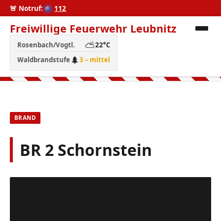
🚨 Notruf:
112
Freiwillige Feuerwehr Leubnitz
⛅
Rosenbach/Vogtl.
22°C
🌲
Waldbrandstufe
3 – mittel
BRAND
BR 2 Schornstein