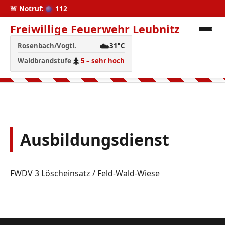
🚨 Notruf:
112
Freiwillige Feuerwehr Leubnitz
☁️
Rosenbach/Vogtl.
31°C
🌲
Waldbrandstufe
5 – sehr hoch
Ausbildungsdienst
FWDV 3 Löscheinsatz / Feld-Wald-Wiese